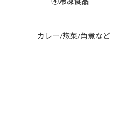
アヒージョ/佃煮/ジャム/調味たれなど
③食肉加工