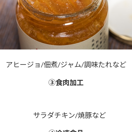
ー/パスタソース/スープ/ 炊き込みご飯の
②瓶詰め商品