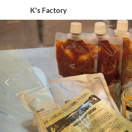
コ
ナ
K's Factory
ン
ビ
テ
ゲ
ン
ー
ツ
シ
へ
ョ
ス
ン
キ
に
ッ
移
プ
動